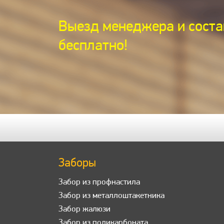
Выезд менеджера и соста
бесплатно!
Заборы
Забор из профнастила
Забор из металлоштакетника
Забор жалюзи
Забор из поликарбоната