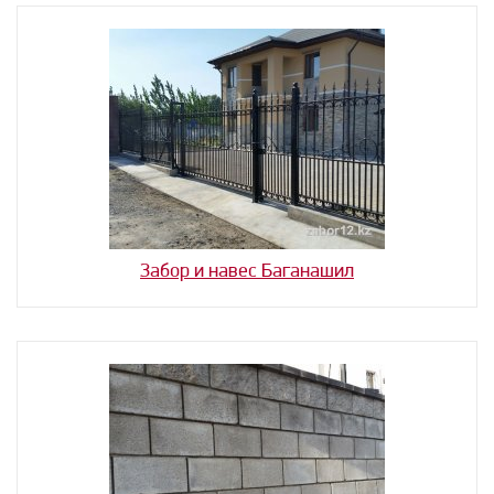
Забор и навес Баганашил