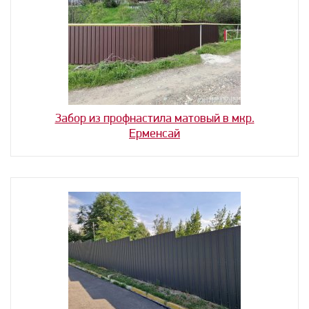
Забор из профнастила матовый в мкр.
Ерменсай