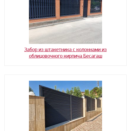
Забор из штакетника с колоннами из
облицовочного кирпича Бесагаш