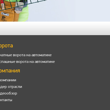
орота
катные ворота на автоматике
спашные ворота на автоматике
омпания
компании
дер отрасли
деообзор
нтакты