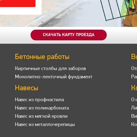
СКАЧАТЬ КАРТУ ПРОЕЗДА
Бетонные работы
В
Кирпичные столбы для заборов
От
Монолитно-ленточный фундамент
Ра
Навесы
К
Навес из профнастила
О 
Навес из поликарбоната
Ли
Навес из мягкой кровли
Ви
Навес из металлочерепицы
Ко